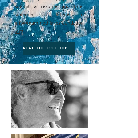
submit a resume and brief
statement of interest to
info@mammothlakesfoundation
.org
READ THE FULL JOB DESCRIPTION HERE