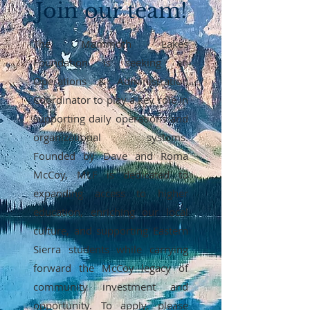
Join our team!
The Mammoth Lakes
Foundation is seeking an
Operations & Administration
Coordinator to play a key role in
supporting daily operations and
organizational systems.
Founded by Dave and Roma
McCoy, MLF is dedicated to
expanding access to higher
education, enriching our local
culture, and supporting Eastern
Sierra students while carrying
forward the McCoy legacy of
community investment and
opportunity. To apply, please