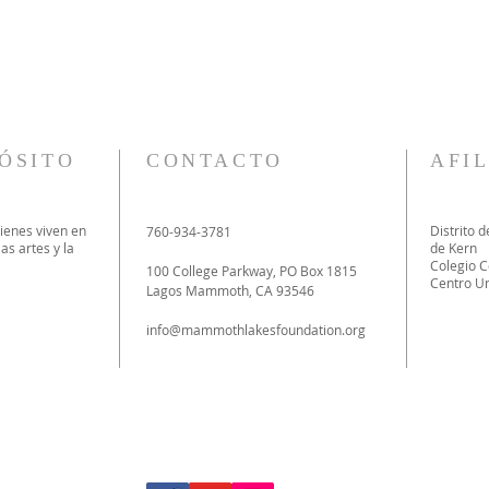
ÓSITO
CONTACTO
AFI
uienes viven en
Distrito 
760-934-3781
as artes y la
de Kern
Colegio C
100 College Parkway, PO Box 1815
Centro Un
Lagos Mammoth, CA 93546
info@mammothlakesfoundation.org