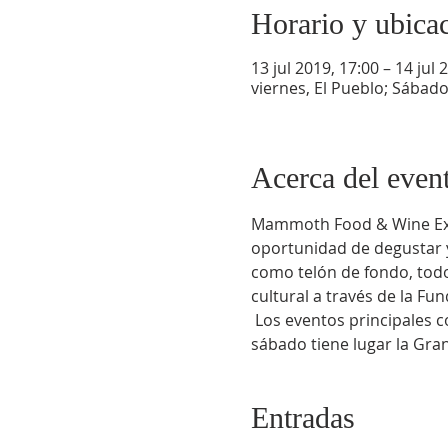
Horario y ubica
13 jul 2019, 17:00 – 14 jul 
viernes, El Pueblo; Sábad
Acerca del even
Mammoth Food & Wine Expe
oportunidad de degustar y
como telón de fondo, todo
cultural a través de la F
 Los eventos principales comienzan el viernes por la noche con un Wine Walk en el Village at Mammoth. El 
sábado tiene lugar la Gra
Entradas