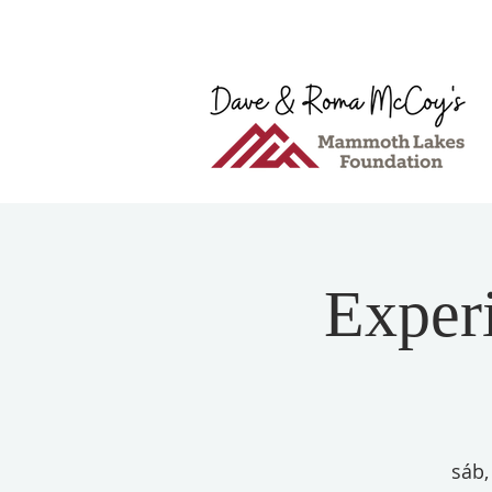
Exper
sáb,