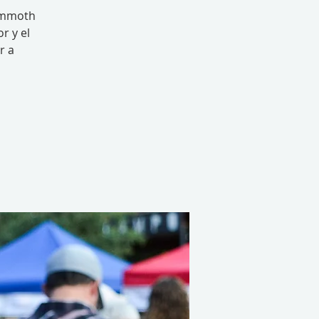
Mammoth
r y el
r a